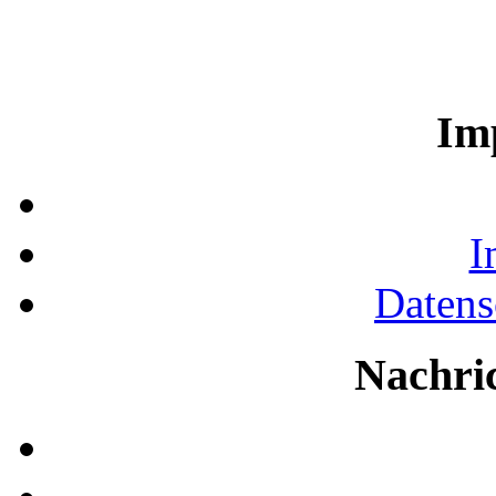
Im
I
Datens
Nachri