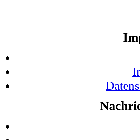
Im
I
Datens
Nachri