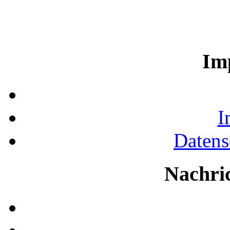
Im
I
Datens
Nachri