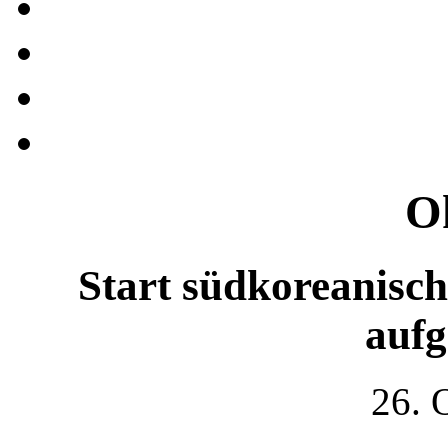
O
Start südkoreanisc
auf
26. 