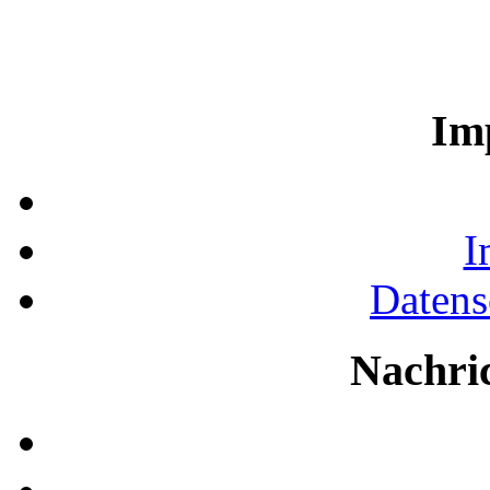
Im
I
Datens
Nachri