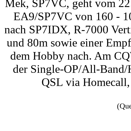
Mek, SP7VC, geht vom 22. 
EA9/SP7VC von 160 - 10
nach SP7IDX, R-7000 Verti
und 80m sowie einer Emp
dem Hobby nach. Am CQW
der Single-OP/All-Band/
QSL via Homecall, 
(Qu