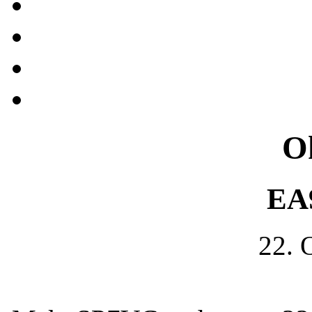
O
EA9
22. 