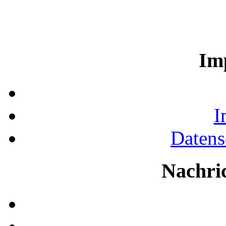
Im
I
Datens
Nachri