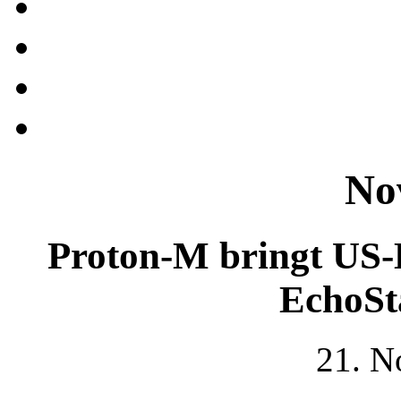
No
Proton-M bringt US-
EchoSta
21. N