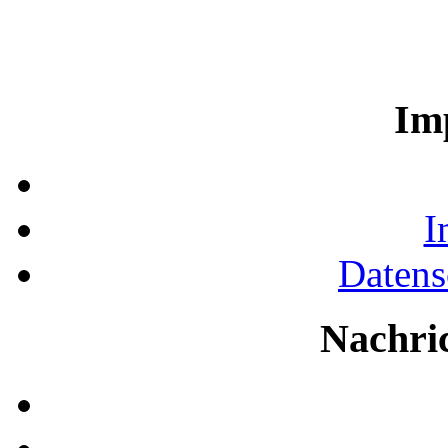
Im
I
Datens
Nachri