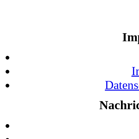
Im
I
Datens
Nachri