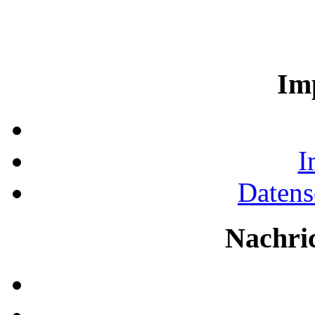
Im
I
Datens
Nachri