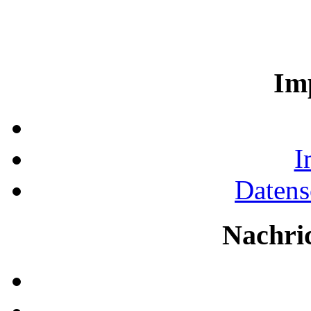
Im
I
Datens
Nachri