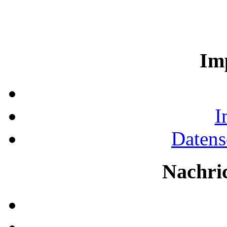
Im
I
Datens
Nachri