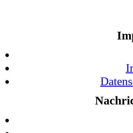
Im
I
Datens
Nachri