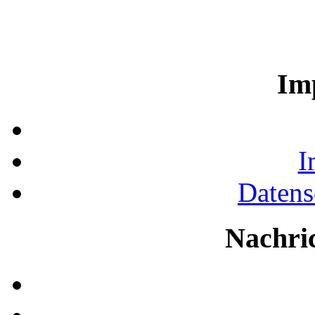
Im
I
Datens
Nachri