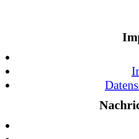
Im
I
Datens
Nachri