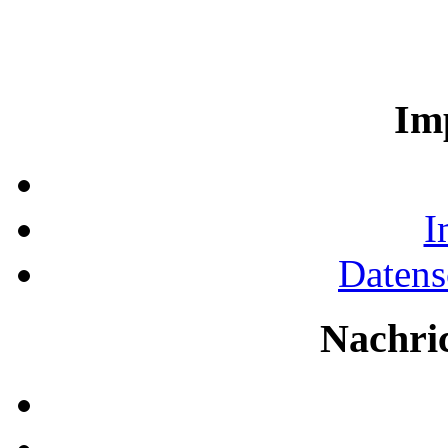
Im
I
Datens
Nachri