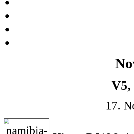
No
V5,
17. N