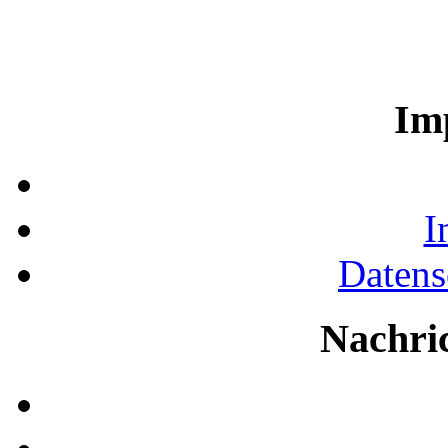
Im
I
Datens
Nachri