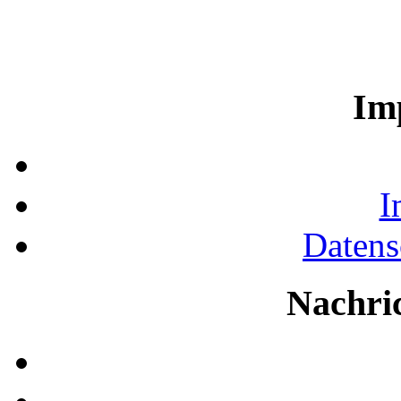
Im
I
Datens
Nachri