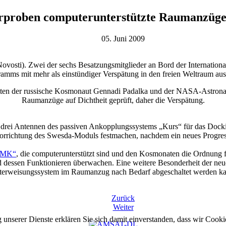
rproben computerunterstützte Raumanzüge
05. Juni 2009
). Zwei der sechs Besatzungsmitglieder an Bord der Internationalen
amms mit mehr als einstündiger Verspätung in den freien Weltraum aus
hatten der russische Kosmonaut Gennadi Padalka und der NASA-Astron
Raumanzüge auf Dichtheit geprüft, daher die Verspätung.
e drei Antennen des passiven Ankopplungssystems „Kurs“ für das Dock
rrichtung des Swesda-Moduls festmachen, nachdem ein neues Progress-
-MK“
, die computerunterstützt sind und den Kosmonaten die Ordnung f
dessen Funktionieren überwachen. Eine weitere Besonderheit der ne
erweisungssystem im Raumanzug nach Bedarf abgeschaltet werden ka
Zurück
Weiter
g unserer Dienste erklären Sie sich damit einverstanden, dass wir Cook