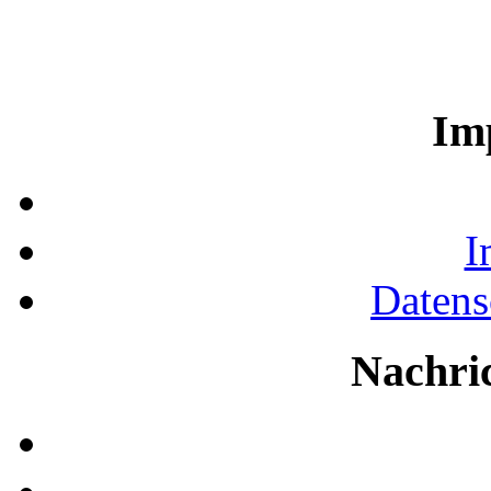
Im
I
Datens
Nachri