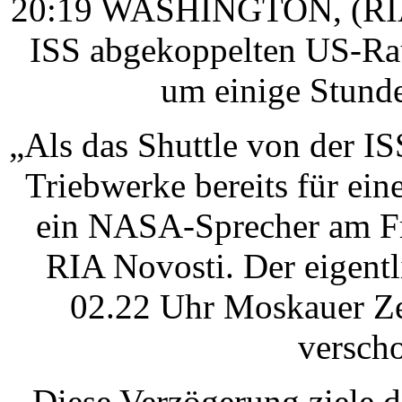
20:19 WASHINGTON, (RIA N
ISS abgekoppelten US-Rau
um einige Stund
„Als das Shuttle von der I
Triebwerke bereits für eine
ein NASA-Sprecher am Fr
RIA Novosti. Der eigentli
02.22 Uhr Moskauer Ze
versch
Diese Verzögerung ziele d