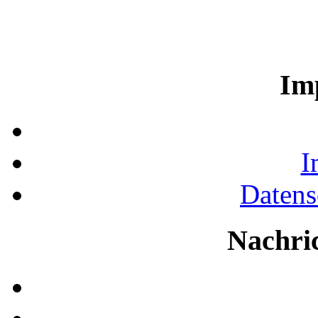
Im
I
Datens
Nachri