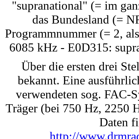
"supranational" (= im ga
das Bundesland (= NR
Programmnummer (= 2, also
6085 kHz - E0D315: supra
Über die ersten drei Stel
bekannt. Eine ausführli
verwendeten sog. FAC-Sy
Träger (bei 750 Hz, 2250 
Daten fi
http://www.drmrad