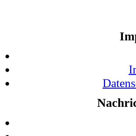
Im
I
Datens
Nachri