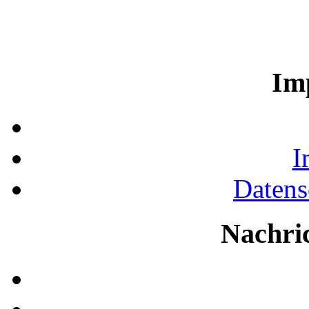
Im
I
Datens
Nachri