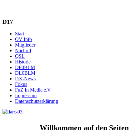
D17
Start
OV-Info
Mitglieder
Nachruf
QSL
Historie
DF0BLM
DL0BLM
DX-News
Fokus
FuZ In Media e.V.
Impressum
Datenschutzerklärung
Willkommen auf den Seiten