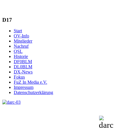
D17
Start
OV-Info
Mitglieder
Nachruf
QSL
Historie
DF0BLM
DL0BLM
DX-News
Fokus
FuZ In Media e.V.
Impressum
Datenschutzerklärung