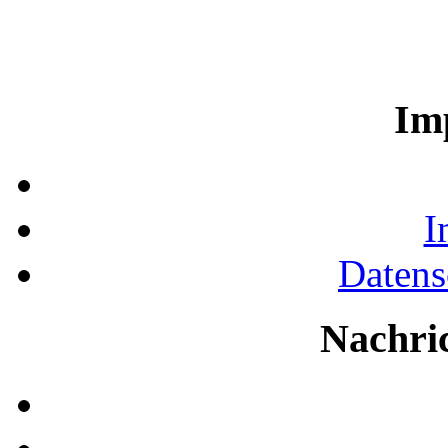
Im
I
Datens
Nachri