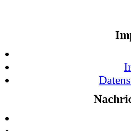
Im
I
Datens
Nachri