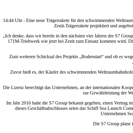
14:44 Uhr - Eine neue Trägerrakete für den schwimmenden Weltrau
Zenit-Trägerrakete projektiert und angeb
„Ich denke, dass wir bereits in den nächsten vier Jahren der S7 Group e
171M-Triebwerk wie jetzt bei Zenit zum Einsatz kommen wird. Di
Zum weiteren Schicksal des Projekts „Bodenstart“ und ob es wegen
Zuvor hieß es, der Käufer des schwimmenden Weltraumbahnhofes
Die Lizenz berechtigt das Unternehmen, an der internationalen Koope
zur Gewährleistung der We
Im Jahr 2016 hatte die S7 Group bekannt gegeben, einen Vertrag
dieses Geschäftsabschlusses seien das Schiff Sea Launch Co
Unternehmen Sea 
Die S7 Group plane i