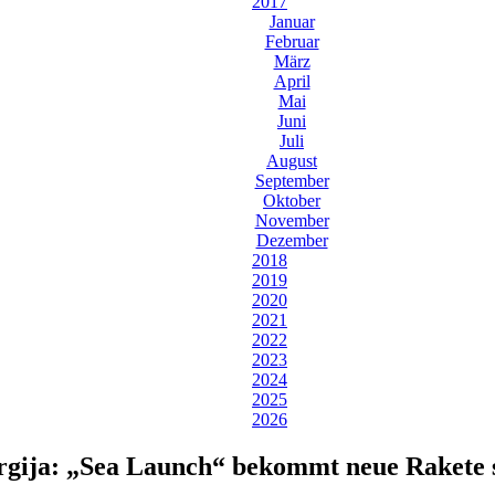
2017
Januar
Februar
März
April
Mai
Juni
Juli
August
September
Oktober
November
Dezember
2018
2019
2020
2021
2022
2023
2024
2025
2026
ija: „Sea Launch“ bekommt neue Rakete st