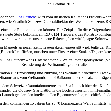
22. Februar 2017
mbahnhof „
Sea Launch
“ wird vom russischen Käufer des Projekts – der 
oten, wie Wladimir Solnzew, Generaldirektor des Weltraumkonzerns RKK
ine neue Rakete anbieten können. Der Zeitplan für diese Trägerrakete ist 
e zweite Stufe bekommt ein RD-0124-Triebwerk des Konstruktionsbüros
werden wird, bis es unsere neue Rakete geben wird“, sagte Solnzew.
 Mangels an neuen Zenit-Trägerraketen eingestellt wird, teilte der RK
„Bajterek“ einfließen, nur eben unter Einsatz einer Sunkar-Trägerrakete
 „Sea Launch“ – das Unternehmen S7 Weltraumtransportsysteme (S7 KT
Realisierung der Weltraumtätigkeit erhalten.
ration zur Erforschung und Nutzung des Weltalls für friedliche Zwecke
ltraumstarts vom Weltraumbahnhof Baikonur unter Einsatz der Trägerr
 mit dem Schweizer Raumfahrtunternehmen Sea Launch über den Kauf d
mmander, die Odyssey-Startplattform, die Bodenausrüstung im Heimath
Launch gehörenden intellektuellen Eigentumsrechte, einschließlich d
n den kommenden 15 Jahren bis zu 70 kommerzielle Weltraumstarts, wur
(Quelle:
Sputnik Deutschland / Copyright © Sputnik
)