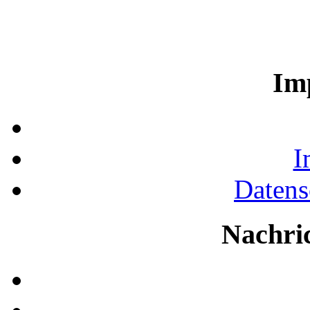
Im
I
Datens
Nachri