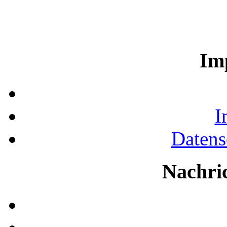
Im
I
Datens
Nachri