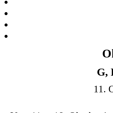
O
G, 
11. 