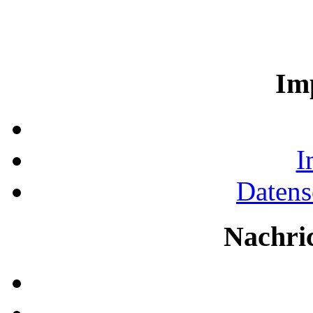
Im
I
Datens
Nachri