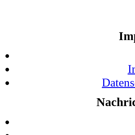
Im
I
Datens
Nachri