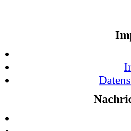
Im
I
Datens
Nachri