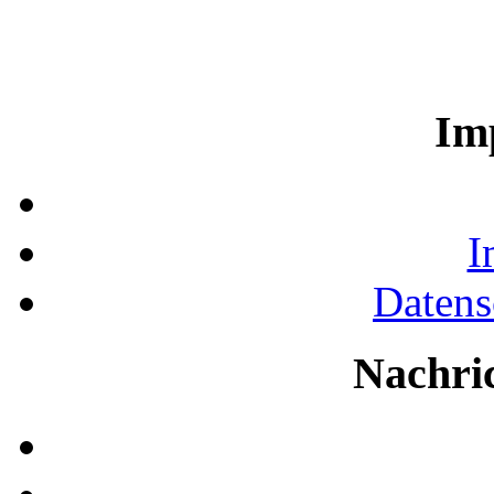
Im
I
Datens
Nachri