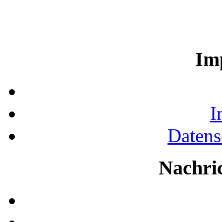
Im
I
Datens
Nachri