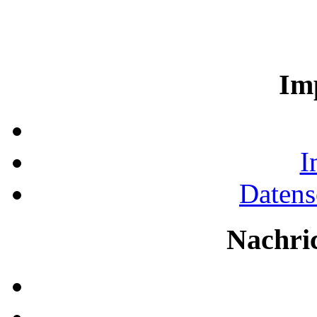
Im
I
Datens
Nachri