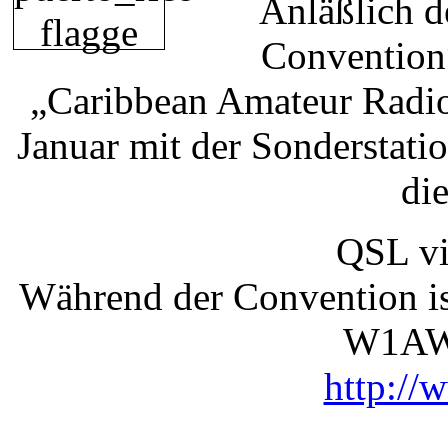
Anläßlich d
Convention“
„Caribbean Amateur Radi
Januar mit der Sondersta
di
QSL v
Während der Convention is
W1AW
http://