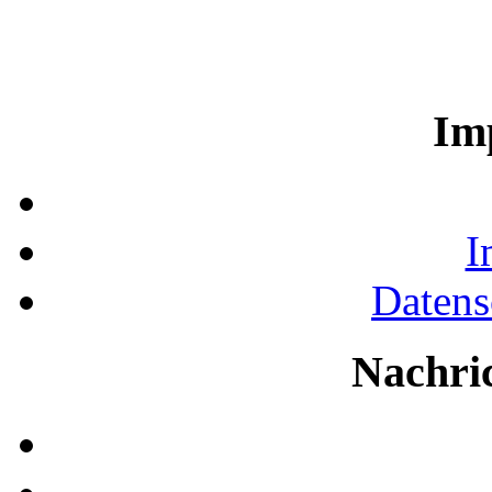
Im
I
Datens
Nachri