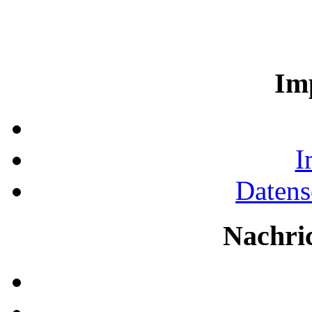
Im
I
Datens
Nachri