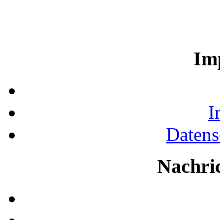
Im
I
Datens
Nachri