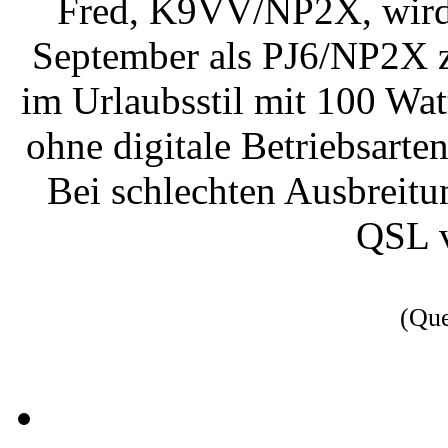
Fred, K9VV/NP2X, wird 
September als PJ6/NP2X zu
im Urlaubsstil mit 100 Wa
ohne digitale Betriebsart
Bei schlechten Ausbreit
QSL 
(Qu