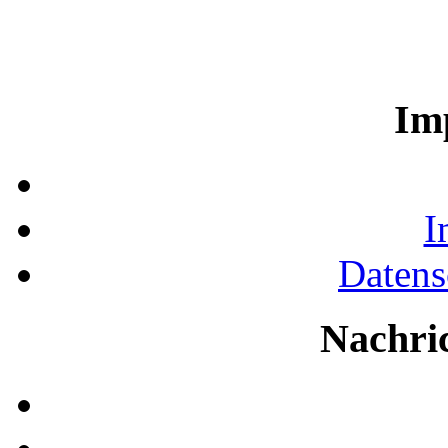
Im
I
Datens
Nachri