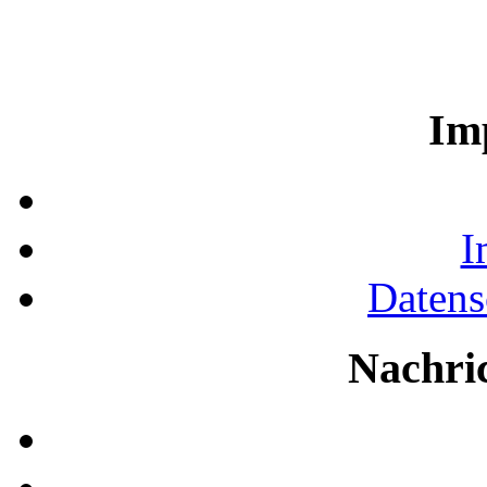
Im
I
Datens
Nachri