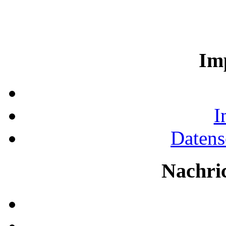
Im
I
Datens
Nachri