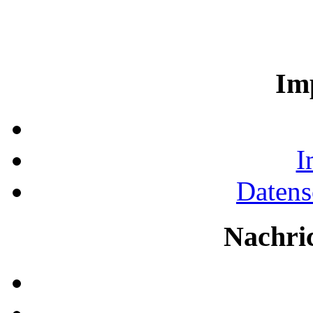
Im
I
Datens
Nachri