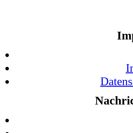
Im
I
Datens
Nachri