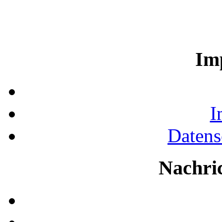
Im
I
Datens
Nachri