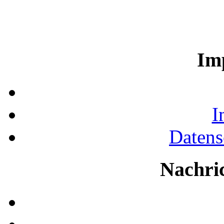
Im
I
Datens
Nachri