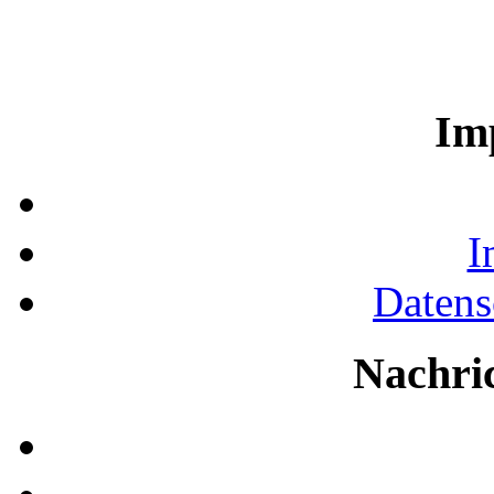
Im
I
Datens
Nachri