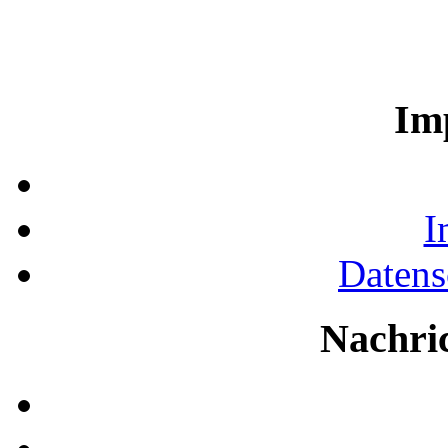
Im
I
Datens
Nachri