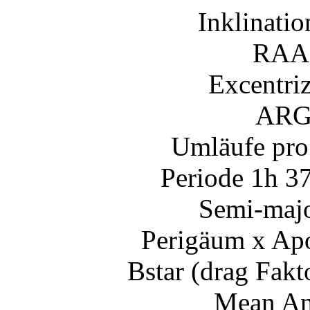
Inklinati
RAA
Excentri
ARG
Umläufe pro
Periode 1h 3
Semi-majo
Perigäum x Ap
Bstar (drag Fak
Mean An