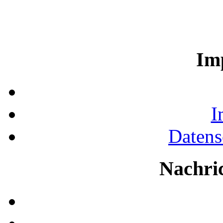
Im
I
Datens
Nachri