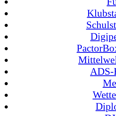
Fu
Klubs
Schuls
Digip
PactorB
Mittelwe
ADS-B
Me
Wette
Dipl