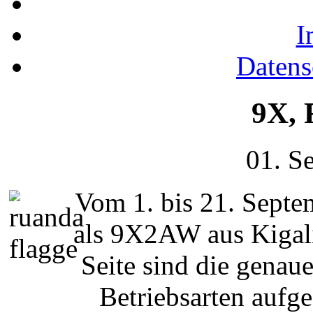
I
Datens
9X,
01. S
Vom 1. bis 21. Sept
als 9X2AW aus Kigali
Seite sind die gena
Betriebsarten aufge